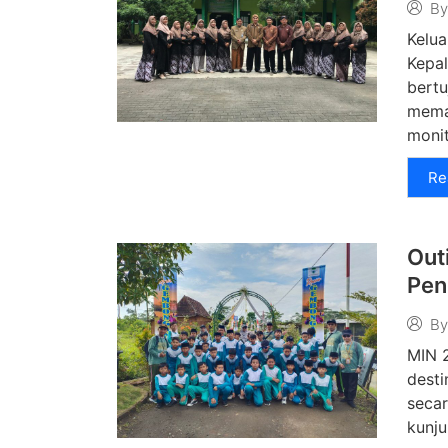
By
Kelua
Kepal
bert
memas
monito
Re
Out
Pen
By
MIN 2
desti
secar
kunju