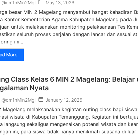
May 13, 2026
@dm1nMin2Mgl
rga besar MIN 2 Magelang menyambut hangat kehadiran Bapa
a Kantor Kementerian Agama Kabupaten Magelang pada Jum
ujuan untuk melaksanakan monitoring pelaksanaan Tes Ke
tikan seluruh proses berjalan dengan lancar dan sesuai st
ring ini...
ad More
ing Class Kelas 6 MIN 2 Magelang: Belajar 
galaman Nyata
January 12, 2026
@dm1nMin2Mgl
 Magelang melaksanakan kegiatan outing class bagi siswa
nasi wisata di Kabupaten Temanggung. Kegiatan ini bertuj
a langsung sekaligus mengenalkan potensi wisata dan keari
ngan ini, para siswa tidak hanya menikmati suasana di luar 