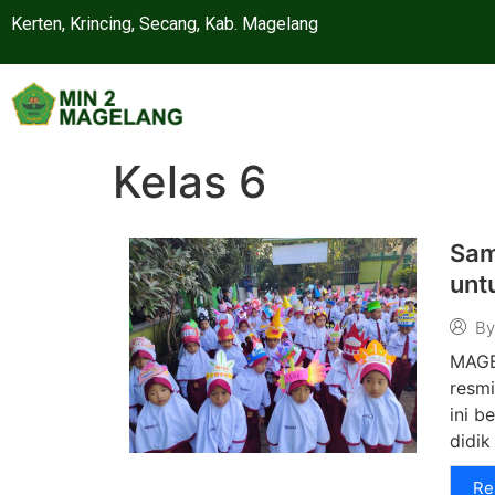
Kerten, Krincing, Secang, Kab. Magelang
Kelas 6
Sam
unt
By
MAGE
resmi
ini b
didik
Re