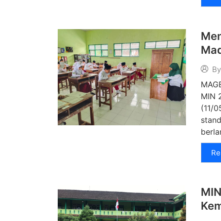
Men
Mad
By
MAGE
MIN 2
(11/
stand
berla
Re
MIN
Kem